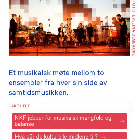
FOTO: EVELINA DEMBACKE
TILSKUDD
MEDLEMSKAP
PRAKTISK INFORMASJON
Et musikalsk møte mellom to
ensembler fra hver sin side av
samtidsmusikken.
AKTUELT
NKF jobber for musikalsk mangfold og
balanse
Hva går de kulturelle midlene til?