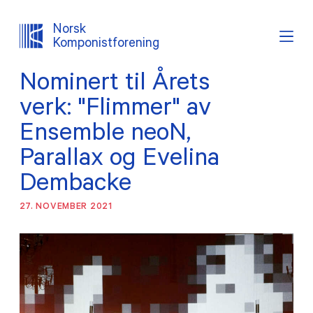
Norsk
Komponistforening
Nominert til Årets
Søk
Logg inn
Lystema
verk: "Flimmer" av
Ensemble neoN,
OM NKF
Parallax og Evelina
AKTUELT
Dembacke
27. NOVEMBER 2021
INTERESSEPOLITISK ARBEID
TJENESTER
PROSJEKTER