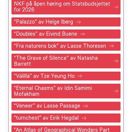
NKF på åpen høring om Statsbudsjettet
for 2026
“Palazzo” av Helge Iberg
“Doubles” av Eivind Buene
“Fra naturens bok” av Lasse Thoresen
“The Grave of Silence” av Natasha
Barrett
“Välillä” av Tze Yeung Ho
“Eternal Chasms” av Idin Samimi
Mofakham
“Veneer” av Lasse Passage
“turnchest” av Eirik Hegdal
"An Atlas of Geographical Wonders Part