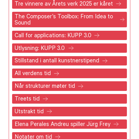
Tre vinnere av Årets verk 2025 er kåret
The Composer’s Toolbox: From Idea to
Sound
Call for applications: KUPP 3.0
Utlysning: KUPP 3.0
Stillstand i antall kunstnerstipend
All verdens tid
Når strukturer møter tid
Treets tid
Utstrakt tid
Elena Perales Andreu spiller Jürg Frey
Notater om tid