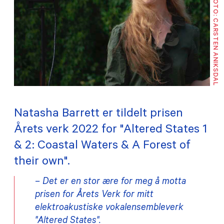
FOTO: CARSTEN ANIKSDAL
TILSKUDD
MEDLEMSKAP
PRAKTISK INFORMASJON
Natasha Barrett er tildelt prisen
Årets verk 2022 for "Altered States 1
& 2: Coastal Waters & A Forest of
their own".
– Det er en stor ære for meg å motta
prisen for Årets Verk for mitt
elektroakustiske vokalensembleverk
"Altered States".