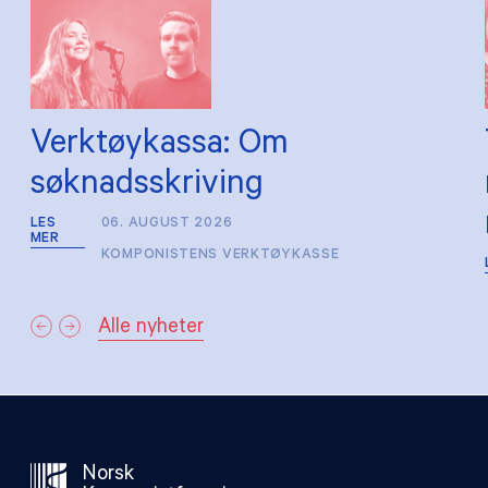
Verktøykassa: Om
søknadsskriving
LES
06. AUGUST 2026
MER
KOMPONISTENS VERKTØYKASSE
Alle nyheter
Norsk