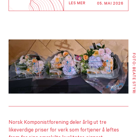
LES MER
05. MAI 2026
FOTO: BEATE STYRI
Norsk Komponistforening deler årlig ut tre
likeverdige priser for verk som fortjener å løftes