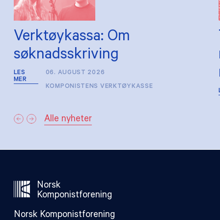
Verktøykassa: Om
søknadsskriving
LES
06. AUGUST 2026
MER
KOMPONISTENS VERKTØYKASSE
Alle nyheter
Norsk
Komponistforening
Norsk Komponistforening