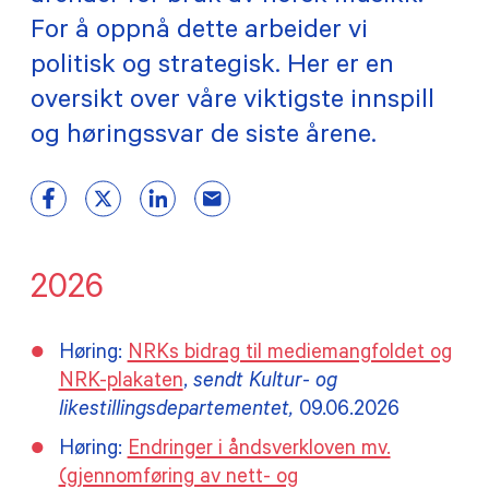
For å oppnå dette arbeider vi
TILSKUDD
politisk og strategisk. Her er en
oversikt over våre viktigste innspill
MEDLEMSKAP
og høringssvar de siste årene.
PRAKTISK INFORMASJON
2026
Høring:
NRKs bidrag til mediemangfoldet og
NRK-plakaten
,
sendt Kultur- og
likestillingsdepartementet,
09.06.2026
Høring:
Endringer i åndsverkloven mv.
(gjennomføring av nett- og