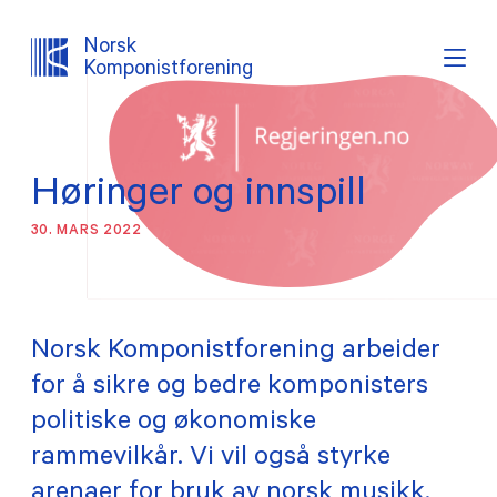
Norsk
Komponistforening
Søk
Logg inn
Lystema
Høringer og innspill
OM NKF
30. MARS 2022
AKTUELT
INTERESSEPOLITISK ARBEID
Norsk Komponistforening arbeider
for å sikre og bedre komponisters
TJENESTER
politiske og økonomiske
rammevilkår. Vi vil også styrke
PROSJEKTER
arenaer for bruk av norsk musikk.