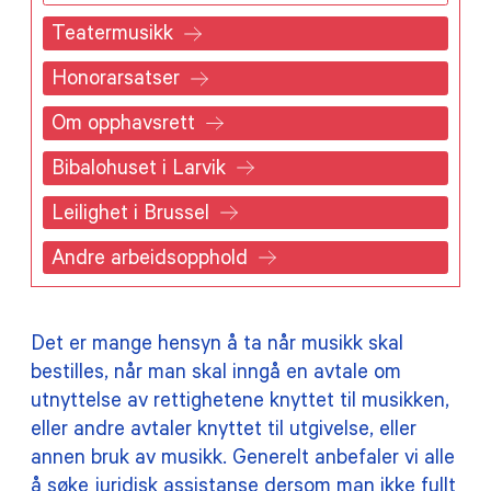
TILSKUDD
Teatermusikk
Honorarsatser
MEDLEMSKAP
Om opphavsrett
PRAKTISK INFORMASJON
Bibalohuset i Larvik
Leilighet i Brussel
Andre arbeidsopphold
Det er mange hensyn å ta når musikk skal
bestilles, når man skal inngå en avtale om
utnyttelse av rettighetene knyttet til musikken,
eller andre avtaler knyttet til utgivelse, eller
annen bruk av musikk. Generelt anbefaler vi alle
å søke juridisk assistanse dersom man ikke fullt