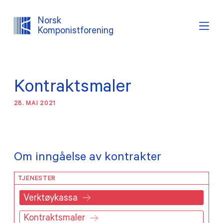
Norsk
Komponistforening
Søk
Logg inn
Lystema
Kontraktsmaler
OM NKF
28. MAI 2021
AKTUELT
INTERESSEPOLITISK ARBEID
Om inngåelse av kontrakter
TJENESTER
TJENESTER
Verktøykassa
PROSJEKTER
Kontraktsmaler