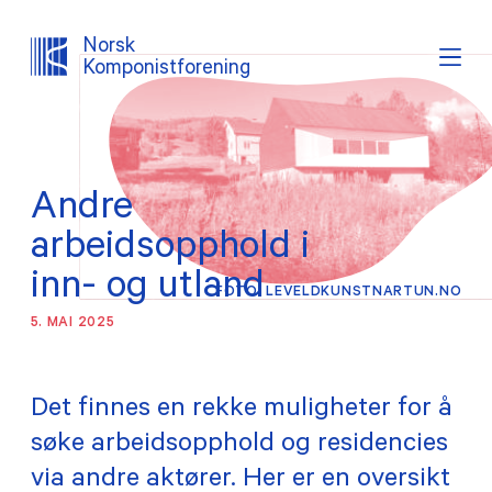
Norsk
Komponistforening
Søk
Logg inn
Lystema
Andre
OM NKF
arbeidsopphold i
AKTUELT
inn- og utland
FOTO: LEVELDKUNSTNARTUN.NO
5. MAI 2025
INTERESSEPOLITISK ARBEID
TJENESTER
Det finnes en rekke muligheter for å
søke arbeidsopphold og residencies
PROSJEKTER
via andre aktører. Her er en oversikt