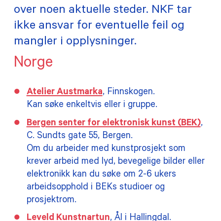
over noen aktuelle steder. NKF tar
TILSKUDD
ikke ansvar for eventuelle feil og
mangler i opplysninger.
MEDLEMSKAP
Norge
PRAKTISK INFORMASJON
Atelier Austmarka
, Finnskogen.
Kan søke enkeltvis eller i gruppe.
Bergen senter for elektronisk kunst (BEK)
,
C. Sundts gate 55, Bergen.
Om du arbeider med kunstprosjekt som
krever arbeid med lyd, bevegelige bilder eller
elektronikk kan du søke om 2-6 ukers
arbeidsopphold i BEKs studioer og
prosjektrom.
Leveld Kunstnartun
, Ål i Hallingdal.