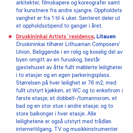
arkitekter, filmskapere og koreografer samt
for kunstnere fra andre sjangre. Oppholdets
varighet er fra 1 til 4 uker. Senteret deler ut
et oppholdsstipend to ganger i året.
Druskininkai Artists´residence
, Litauen
Druskininkai tilhører Lithuanian Composers'
Union. Beliggende i en rolig og koselig del av
byen omgitt av en furuskog, består
gjestehuset av åtte fullt møblerte leiligheter
i to etasjer og en egen parkeringsplass.
Størrelsen på hver leilighet er 76 m2, med
fullt utstyrt kjøkken, et WC og to enkeltrom i
første etasje; et dobbelt-/tomannsrom, et
bad og en stor stue i andre etasje; og to
store balkonger i hver etasje. Alle
leilighetene er også utstyrt med trådløs
internettilgang, TV og musikkinstrumenter