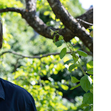
vik
l
phold
Tilgjengeliggjøring
Synliggjøring
Mentorordningen
Tildelinger