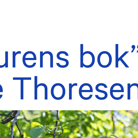
urens bok
AKTUELT
tillings- og
Forsidesaker
uderingsombud
Nyhetsarkiv
e Thorese
rne verv
ekter
eldinger
TER