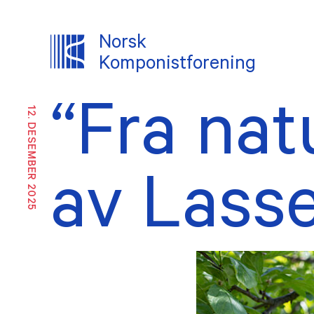
Norsk
Komponistforening
“Fra nat
12. DESEMBER 2025
OM NKF
Om oss
Likes
inkl
Historikk
av Lass
Ekste
Ansatte
Vedt
Tillitsvalgte
Årsm
INTERESSEPOLITISK ARBEID
TJENES