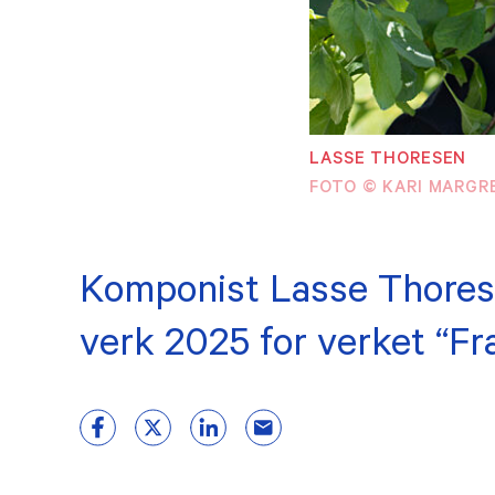
MEDLEMSKAP
Tilknyttet
Våre
medlemskap
LASSE THORESEN
Æres
FOTO © KARI MARGR
Bli medlem
Histo
Medlemsfordeler
Komponist Lasse Thorese
verk 2025 for verket “Fr