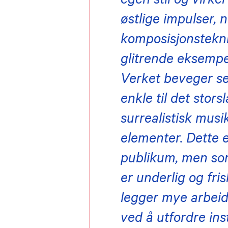
egen stil og virker
østlige impulser, 
komposisjonstekni
glitrende eksempe
Verket beveger seg
enkle til det storsl
surrealistisk mus
elementer. Dette 
publikum, men som 
er underlig og fri
legger mye arbeid
ved å utfordre in