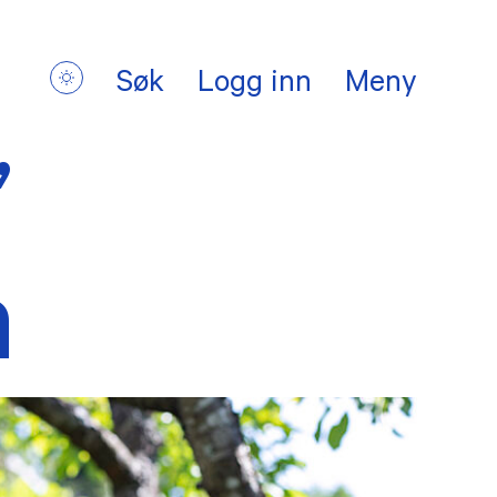
Søk
Logg inn
Meny
”
n