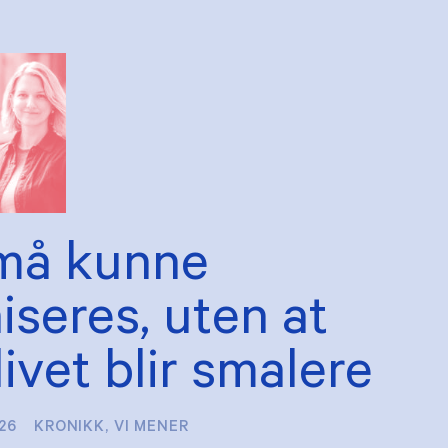
må kunne
seres, uten at
ivet blir smalere
026
KRONIKK
,
VI MENER