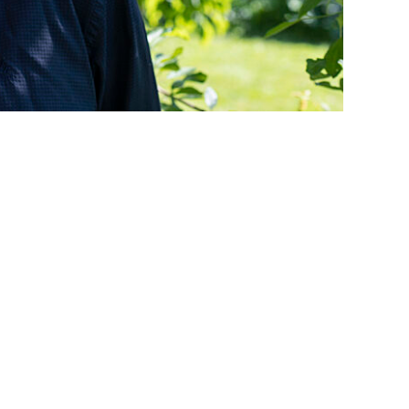
ding
njer
PR)
r