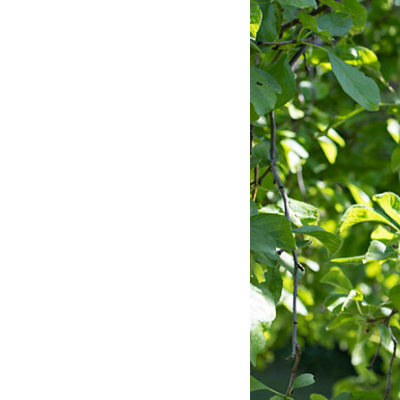
Prioriteringer
Verk
Høringer og innspill
Kont
Allianser og nettverk
Teat
Partnerskap
Hono
PROSJEKTER
Faglige
Årets
arrangementer
Auro
Maj Sønstevold-prisen
KUP
Årets verk