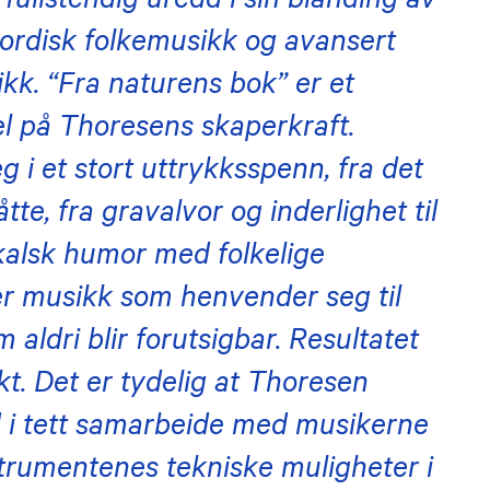
 fullstendig uredd i sin blanding av
nordisk folkemusikk og avansert
kk. “Fra naturens bok” er et
l på Thoresens skaperkraft.
 i et stort uttrykksspenn, fra det
åtte, fra gravalvor og inderlighet til
ikalsk humor med folkelige
er musikk som henvender seg til
aldri blir forutsigbar. Resultatet
skt. Det er tydelig at Thoresen
 i tett samarbeide med musikerne
strumentenes tekniske muligheter i