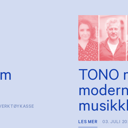
Om
TONO 
moderni
musikkl
VERKTØYKASSE
LES MER
03. JULI 2