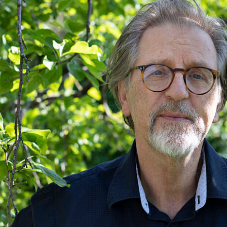
tøykassa
Om opphavsrett
raktsmaler
Bibalohuset i Lar
ermusikk
Leilighet i Brusse
rarsatser
Andre arbeidsop
TILSKUDD
Innspilling
 utøver
Bearbeiding
ra Records
Konsertstøtte
P
Såkornmidler