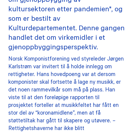
om gjenoppbygging av
kultursektoren etter pandemien", og
TILSKUDD
som er bestilt av
MEDLEMSKAP
Kulturdepartementet. Denne gangen
handlet det om virkemidler i et
PRAKTISK INFORMASJON
gjenoppbyggingsperspektiv.
Norsk Komponistforening ved styreleder Jørgen
Karlstrøm var invitert til å holde innlegg om
rettigheter. Hans hovedpoeng var at dersom
komponister skal fortsette å lage ny musikk, er
det noen rammevilkår som må på plass. Han
viste til at den foreløpige rapporten til
prosjektet forteller at musikkfeltet har fått en
stor del av “koronamidlene”, men at få
støttetiltak har gått til skapere og utøvere. –
Rettighetshaverne har ikke blitt