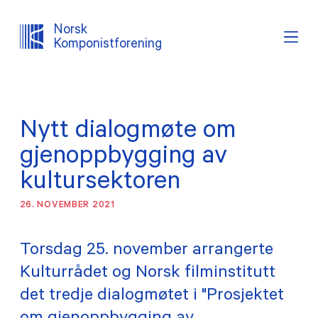
Norsk
Komponistforening
Søk
Logg inn
Lystema
Nytt dialogmøte om
OM NKF
gjenoppbygging av
AKTUELT
kultursektoren
26. NOVEMBER 2021
INTERESSEPOLITISK ARBEID
Torsdag 25. november arrangerte
TJENESTER
Kulturrådet og Norsk filminstitutt
det tredje dialogmøtet i "Prosjektet
PROSJEKTER