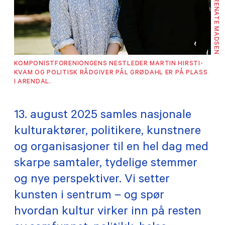
FOTO: RENATE MADSEN
TILSKUDD
MEDLEMSKAP
KOMPONISTFORENIONGENS NESTLEDER MARTIN HIRSTI-
KVAM OG POLITISK RÅDGIVER PÅL GRØDAHL ER PÅ PLASS
PRAKTISK INFORMASJON
I ARENDAL.
13. august 2025 samles nasjonale
kulturaktører, politikere, kunstnere
og organisasjoner til en hel dag med
skarpe samtaler, tydelige stemmer
og nye perspektiver. Vi setter
kunsten i sentrum – og spør
hvordan kultur virker inn på resten