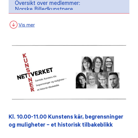
Oversikt over medlemmer:
Norske Billedkunstnere
Norske Kunstnhåndverkere
Forbundet Frie Fotografer
Vis mer
Grafill
Den Norske Forfatterforening
Norske Barne- og Ugdomsforfattere
Norske Dramatikeres Forbund
Norsk oversetterforening
Norsk faglitterær forfatter- og
oversetterforening
GramArt
Creo
Norsk Komponistforening
NOPA
Norsk Skuespillerforbund
Norsk Sceneinstruktørforening
Norske Dansekunstnere
Norsk Filmforbund
Kl. 10.00-11.00 Kunstens kår, begrensninger
Norske Filmregissører
og muligheter – et historisk tilbakeblikk
Navio - Norsk Audiovisuell
Oversetterforening