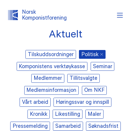
Norsk
Komponistforening
Aktuelt
Søk
Logg inn
Lystema
Tilskuddsordninger
Politisk
OM NKF
Komponistens verktøykasse
Seminar
AKTUELT
Medlemmer
Tillitsvalgte
INTERESSEPOLITISK ARBEID
Medlemsinformasjon
Om NKF
Vårt arbeid
Høringssvar og innspill
TJENESTER
Kronikk
Likestilling
Maler
PROSJEKTER
Pressemelding
Samarbeid
Søknadsfrist