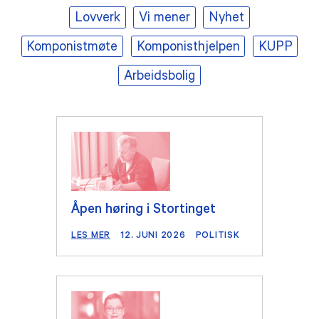
Lovverk
Vi mener
Nyhet
TILSKUDD
Komponistmøte
Komponisthjelpen
KUPP
MEDLEMSKAP
Arbeidsbolig
PRAKTISK INFORMASJON
Åpen høring i Stortinget
LES MER
12. JUNI 2026
POLITISK