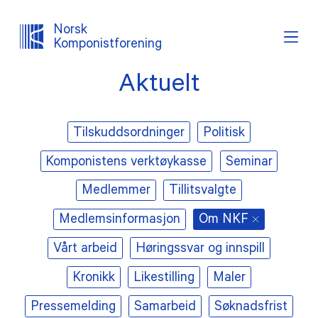
Norsk
Komponistforening
Aktuelt
Søk
Logg inn
Lystema
Tilskuddsordninger
Politisk
OM NKF
Komponistens verktøykasse
Seminar
AKTUELT
Medlemmer
Tillitsvalgte
INTERESSEPOLITISK ARBEID
Medlemsinformasjon
Om NKF
Vårt arbeid
Høringssvar og innspill
TJENESTER
Kronikk
Likestilling
Maler
PROSJEKTER
Pressemelding
Samarbeid
Søknadsfrist