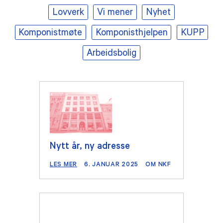
Lovverk
Vi mener
Nyhet
TILSKUDD
Komponistmøte
Komponisthjelpen
KUPP
MEDLEMSKAP
Arbeidsbolig
PRAKTISK INFORMASJON
Nytt år, ny adresse
LES MER
6. JANUAR 2025
OM NKF