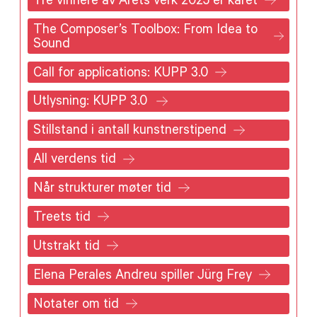
Tre vinnere av Årets verk 2025 er kåret
The Composer’s Toolbox: From Idea to
Sound
Call for applications: KUPP 3.0
Utlysning: KUPP 3.0
Stillstand i antall kunstnerstipend
All verdens tid
Når strukturer møter tid
Treets tid
Utstrakt tid
Elena Perales Andreu spiller Jürg Frey
Notater om tid