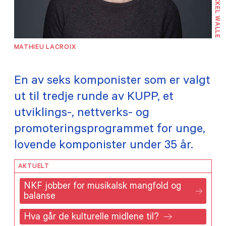
FOTO: MIKKEL WALLE
TILSKUDD
MEDLEMSKAP
MATHIEU LACROIX
PRAKTISK INFORMASJON
En av seks komponister som er valgt
ut til tredje runde av KUPP, et
utviklings-, nettverks- og
promoteringsprogrammet for unge,
lovende komponister under 35 år.
AKTUELT
NKF jobber for musikalsk mangfold og
balanse
Hva går de kulturelle midlene til?