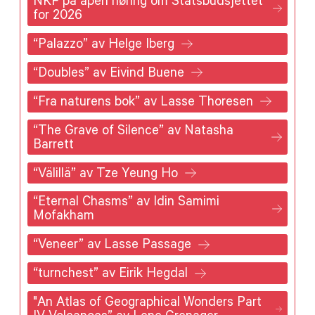
NKF på åpen høring om Statsbudsjettet
for 2026
“Palazzo” av Helge Iberg
“Doubles” av Eivind Buene
“Fra naturens bok” av Lasse Thoresen
“The Grave of Silence” av Natasha
Barrett
“Välillä” av Tze Yeung Ho
“Eternal Chasms” av Idin Samimi
Mofakham
“Veneer” av Lasse Passage
“turnchest” av Eirik Hegdal
"An Atlas of Geographical Wonders Part