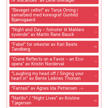
IV Volcanoes” av Lene Grenager
“Beveget cellist" av Tanja Orning i
samarbeid med koreograf Gunhild
Bjørnsgaard
“Night and Day – fotnoter til Mahlers
syvende” av Martin Rane Bauck
“Fabel” for orkester av Kari Beate
Tandberg
“Crane Reflects on a Favor – an Eco-
opera” av Kristin Norderval
“Laughing my head off / Singing your
heart in” av Bente Leiknes Thorsen
“Fantasi” av Agnes Ida Pettersen
"Nattliv” / “Night Lives” av Kristine
Tjøgersen