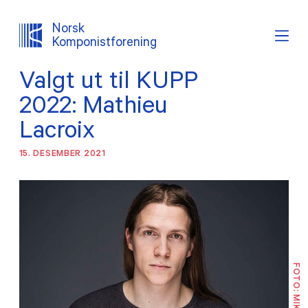
Norsk
Komponistforening
Valgt ut til KUPP
Søk
Logg inn
Lystema
2022: Mathieu
Lacroix
OM NKF
15. DESEMBER 2021
AKTUELT
INTERESSEPOLITISK ARBEID
TJENESTER
PROSJEKTER