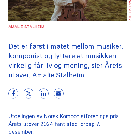
© KRISTINA RATCIZ
TILSKUDD
MEDLEMSKAP
AMALIE STALHEIM
PRAKTISK INFORMASJON
Det er først i møtet mellom musiker,
komponist og lyttere at musikken
virkelig får liv og mening, sier Årets
utøver, Amalie Stalheim.
Utdelingen av Norsk Komponistforenings pris
Årets utøver 2024 fant sted lørdag 7.
desember.