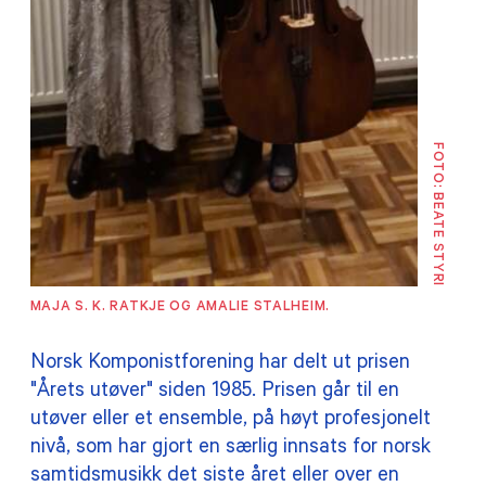
FOTO: BEATE STYRI
MAJA S. K. RATKJE OG AMALIE STALHEIM.
Norsk Komponistforening har delt ut prisen
"Årets utøver" siden 1985. Prisen går til en
utøver eller et ensemble, på høyt profesjonelt
nivå, som har gjort en særlig innsats for norsk
samtidsmusikk det siste året eller over en