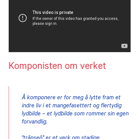
Komponisten om verket
Å komponere er for meg å lytte fram et
indre liv i et mangefasettert og flertydig
lydbilde – et lydbilde som rommer sin egen
forvandlig.
"
trãnseõ" er et verk om stadige