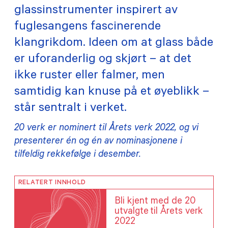
glassinstrumenter inspirert av
TILSKUDD
fuglesangens fascinerende
klangrikdom. Ideen om at glass både
MEDLEMSKAP
er uforanderlig og skjørt – at det
ikke ruster eller falmer, men
PRAKTISK INFORMASJON
samtidig kan knuse på et øyeblikk –
står sentralt i verket.
20 verk er nominert til Årets verk 2022, og vi
presenterer én og én av nominasjonene i
tilfeldig rekkefølge i desember.
RELATERT INNHOLD
Bli kjent med de 20
utvalgte til Årets verk
2022