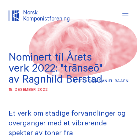
Norsk
Komponistforening
Søk
Logg inn
Lystema
Nominert til Årets
OM NKF
verk 2022: "trãnseõ"
AKTUELT
av Ragnhild Berstad
FOTO: FINN DANIEL RAAEN
15. DESEMBER 2022
INTERESSEPOLITISK ARBEID
TJENESTER
Et verk om stadige forvandlinger og
overganger med et vibrerende
PROSJEKTER
spekter av toner fra