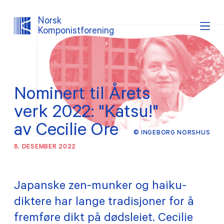
Norsk
Komponistforening
Søk
Logg inn
Lystema
Nominert til Årets
OM NKF
verk 2022: "Katsu!"
AKTUELT
av Cecilie Ore
© INGEBORG NORSHUS
8. DESEMBER 2022
INTERESSEPOLITISK ARBEID
TJENESTER
Japanske zen-munker og haiku-
diktere har lange tradisjoner for å
PROSJEKTER
fremføre dikt på dødsleiet. Cecilie