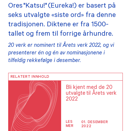
Ores "Katsu!" (Eureka!) er basert på
TILSKUDD
seks utvalgte «siste ord» fra denne
tradisjonen. Diktene er fra 1500-
MEDLEMSKAP
tallet og frem til forrige århundre.
PRAKTISK INFORMASJON
20 verk er nominert til Årets verk 2022, og vi
presenterer én og én av nominasjonene i
tilfeldig rekkefølge i desember.
RELATERT INNHOLD
Bli kjent med de 20
utvalgte til Årets verk
2022
LES
01. DESEMBER
MER
2022