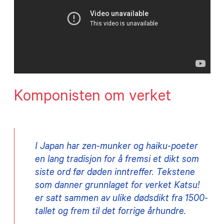
Komponisten om verket
I Japan har zen-munker og haiku-poeter
en lang tradisjon for å fremsi et dikt som
siste ord før døden inntreffer. Tekstene
som danner grunnlaget for verket
Katsu
!
er satt sammen av ulike dødsdikt fra 1500-
tallet og frem til det forrige århundre.