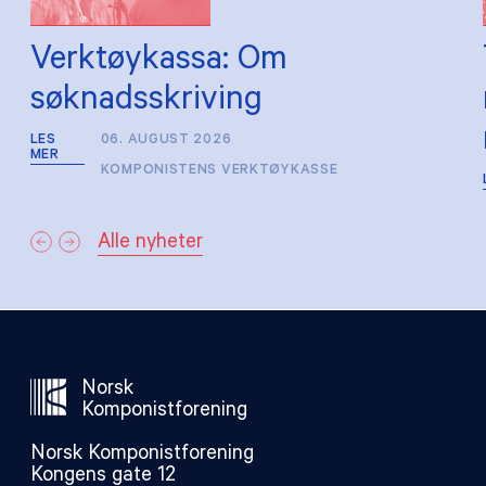
Verktøykassa: Om
søknadsskriving
LES
06. AUGUST 2026
MER
KOMPONISTENS VERKTØYKASSE
Alle nyheter
Norsk
Komponistforening
Norsk Komponistforening
Kongens gate 12