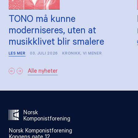
TONO må kunne
moderniseres, uten at
musikklivet blir smalere
LES MER
03. JULI 2026
KRONIKK
,
VI MENER
Alle nyheter
Norsk
Komponistforening
Norsk Komponistforening
Kongens gate 12