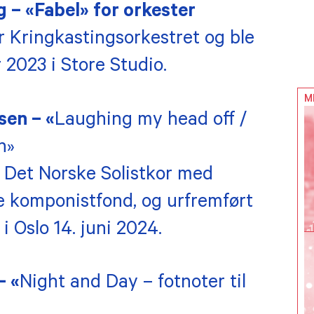
 – «Fabel» for orkester
r Kringkastingsorkestret og ble
 2023 i Store Studio.
M
sen – «
Laughing my head off /
n»
v Det Norske Solistkor med
ke komponistfond, og urfremført
 i Oslo 14. juni 2024.
– «
Night and Day – fotnoter til