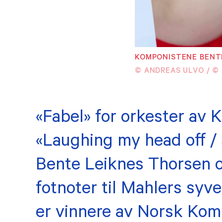
MEDLEMSKAP
Tilknyttet
KOMPONISTENE BENTE
Våre
medlemskap
© ANDREAS ULVO / ©
Æres
Bli medlem
Histo
Medlemsfordeler
«Fabel» for orkester av 
«Laughing my head off / 
Bente Leiknes Thorsen o
fotnoter til Mahlers sy
er vinnere av Norsk Kom