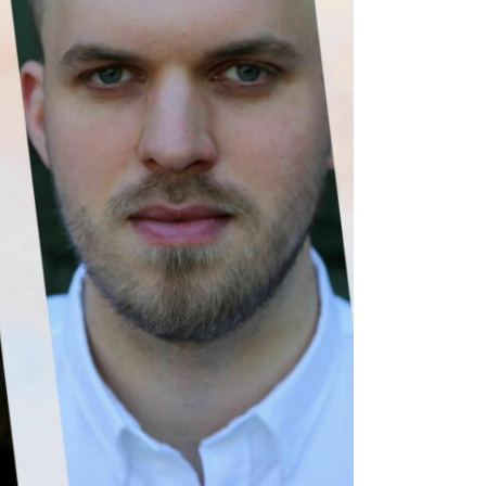
vik
l
phold
Tilgjengeliggjøring
Synliggjøring
Mentorordningen
Tildelinger