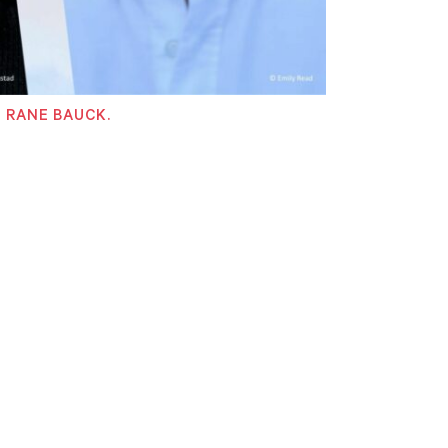
 RANE BAUCK.
ding
njer
PR)
r