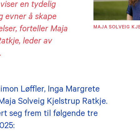
viser en tydelig
og evner å skape
MAJA SOLVEIG KJ
lser, forteller
Maja
atkje, leder av
.
imon Løffler, Inga Margrete
aja Solveig Kjelstrup Ratkje.
rt seg frem til følgende tre
025: