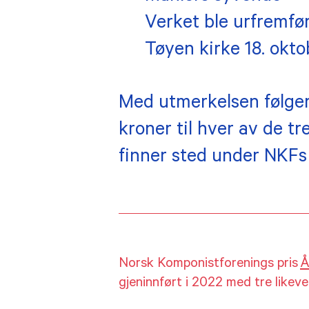
Verket ble urfremf
Tøyen kirke 18. okto
Med utmerkelsen følge
kroner til hver av de tr
finner sted under NKFs v
Norsk Komponistforenings pris
Å
gjeninnført i 2022 med tre likever