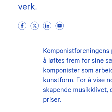
verk.
Komponistforeningens pr
å løftes frem for sine s
komponister som arbei
kunstform. For å vise n
skapende musikklivet, d
priser.