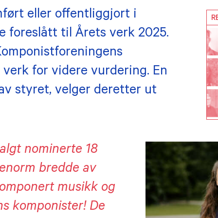
ørt eller offentliggjort i
R
 foreslått til Årets verk 2025.
 Komponistforeningens
 verk for videre vurdering. En
v styret, velger deretter ut
algt nominerte 18
 enorm bredde av
komponert musikk og
ens komponister! De