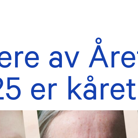
ere av Åre
AKTUELT
tillings- og
Forsidesaker
uderingsombud
Nyhetsarkiv
5 er kåret
rne verv
ekter
eldinger
TER