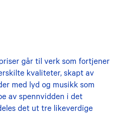
iser går til verk som fortjener
ærskilte kvaliteter, skapt av
der med lyd og musikk som
oe av spennvidden i det
eles det ut tre likeverdige