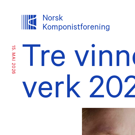
Norsk
Komponistforening
Tre vinn
15. MAI 2026
OM NKF
Om oss
Likes
inkl
Historikk
verk 202
Ekste
Ansatte
Vedt
Tillitsvalgte
Årsm
INTERESSEPOLITISK ARBEID
TJENES