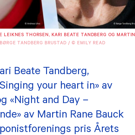
PRAKTISK INFORMASJON
Kontakt oss
 LEIKNES THORSEN, KARI BEATE TANDBERG OG MARTIN
 medlemmer
 BØRGE TANDBERG BRUSTAD / © EMILY READ
Vilkår for påmel
medlemmer
Etiske retningsli
risk oversikt
Kari Beate Tandberg,
Personvern (GD
Singing your heart in» av
Kommentarregle
g «Night and Day –
Logo NKF
vende» av Martin Rane Bauck
ponistforenings pris Årets