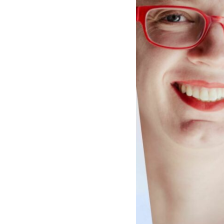
Prioriteringer
Verk
Høringer og innspill
Kont
Allianser og nettverk
Teat
Partnerskap
Hono
PROSJEKTER
Faglige
Årets
arrangementer
Auro
Maj Sønstevold-prisen
KUP
Årets verk