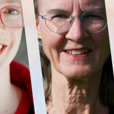
tøykassa
Om opphavsrett
raktsmaler
Bibalohuset i Lar
ermusikk
Leilighet i Brusse
rarsatser
Andre arbeidsop
TILSKUDD
Innspilling
 utøver
Bearbeiding
ra Records
Konsertstøtte
P
Såkornmidler