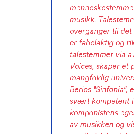
menneskestemmens
musikk. Talestemm
overganger til det
er fabelaktig og r
talestemmer via av
Voices, skaper et 
mangfoldig univers
Berios "Sinfonia", e
svært kompetent le
komponistens egen 
av musikken og vis