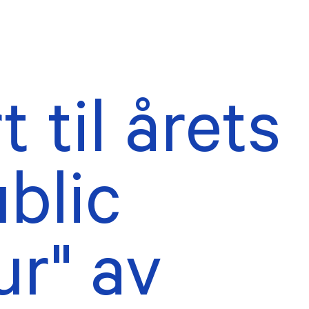
 til årets
AKTUELT
tillings- og
Forsidesaker
uderingsombud
Nyhetsarkiv
ublic
rne verv
ekter
r" av
eldinger
TER