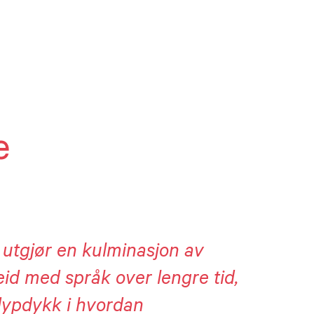
e
 utgjør en kulminasjon av
id med språk over lengre tid,
 dypdykk i hvordan