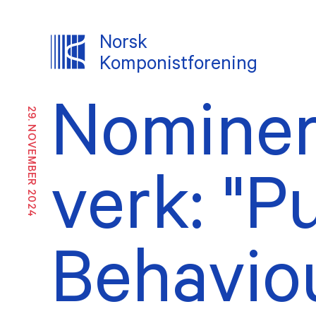
Norsk
Komponistforening
Nominert
29. NOVEMBER 2024
OM NKF
Om oss
Likes
inkl
Historikk
verk: "P
Ekste
Ansatte
Vedt
Tillitsvalgte
Behaviou
Årsm
INTERESSEPOLITISK ARBEID
TJENES