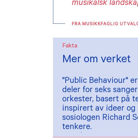
musikalsk landska
FRA MUSIKKFAGLIG UTVAL
Fakta
Mer om verket
"Public Behaviour" er
deler for seks sange
orkester, basert på 
inspirert av ideer og
sosiologen Richard S
tenkere.
Bestilt av Hans-Kris