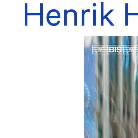
Henrik H
Prioriteringer
Verk
Høringer og innspill
Kont
Allianser og nettverk
Teat
Partnerskap
Hono
PROSJEKTER
Faglige
Årets
arrangementer
Auro
Maj Sønstevold-prisen
KUP
Årets verk