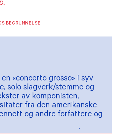
p.
GS BEGRUNNELSE
 en «concerto grosso» i syv
re, solo slagverk/stemme og
tekster av komponisten,
 sitater fra den amerikanske
ennett og andre forfattere og
tian Kjos Sørensen, med