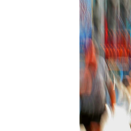
MEDLEMSKAP
Tilknyttet
Våre
medlemskap
Æres
Bli medlem
Histo
Medlemsfordeler