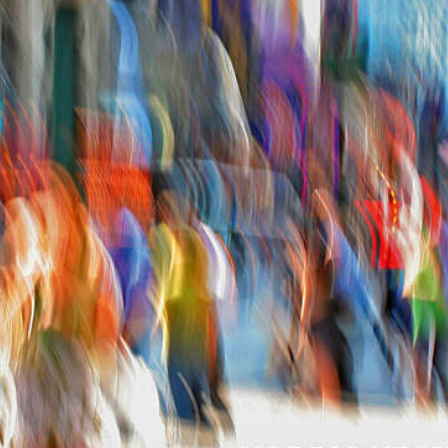
PRAKTISK INFORMASJON
Kontakt oss
 medlemmer
Vilkår for påmel
medlemmer
Etiske retningsli
risk oversikt
Personvern (GD
Kommentarregle
Logo NKF