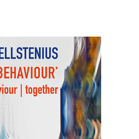
s
vik
l
phold
Tilgjengeliggjøring
Synliggjøring
Mentorordningen
Tildelinger