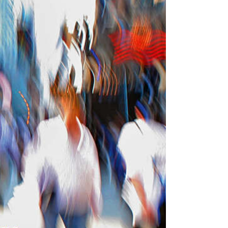
ding
njer
PR)
r