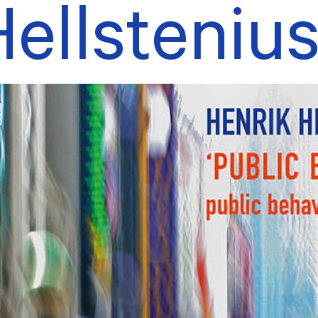
ellsteniu
tøykassa
Om opphavsrett
raktsmaler
Bibalohuset i Lar
ermusikk
Leilighet i Brusse
rarsatser
Andre arbeidsop
TILSKUDD
Innspilling
 utøver
Bearbeiding
ra Records
Konsertstøtte
P
Såkornmidler