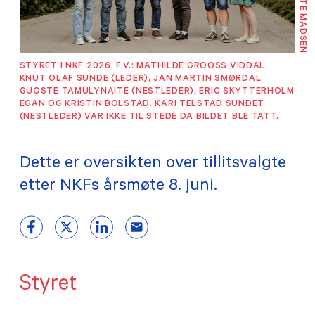
© RENATE MADSEN
TILSKUDD
MEDLEMSKAP
STYRET I NKF 2026, F.V.: MATHILDE GROOSS VIDDAL,
KNUT OLAF SUNDE (LEDER), JAN MARTIN SMØRDAL,
GUOSTE TAMULYNAITE (NESTLEDER), ERIC SKYTTERHOLM
PRAKTISK INFORMASJON
EGAN OG KRISTIN BOLSTAD. KARI TELSTAD SUNDET
(NESTLEDER) VAR IKKE TIL STEDE DA BILDET BLE TATT.
Dette er oversikten over tillitsvalgte
etter NKFs årsmøte 8. juni.
Styret