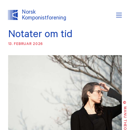
Norsk
Komponistforening
Notater om tid
Søk
Logg inn
Lystema
13. FEBRUAR 2026
OM NKF
AKTUELT
INTERESSEPOLITISK ARBEID
© MANU THEOBALD
TJENESTER
PROSJEKTER