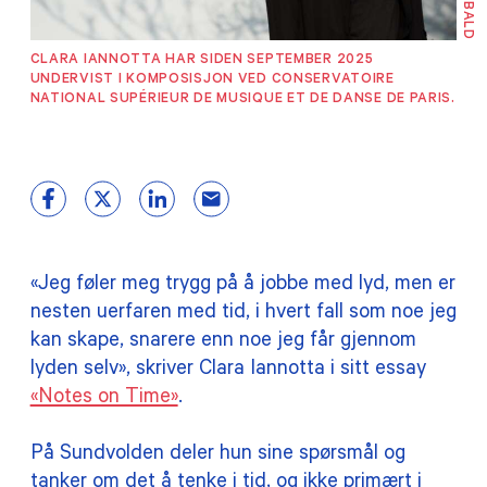
TILSKUDD
CLARA IANNOTTA HAR SIDEN SEPTEMBER 2025
UNDERVIST I KOMPOSISJON VED CONSERVATOIRE
MEDLEMSKAP
NATIONAL SUPÉRIEUR DE MUSIQUE ET DE DANSE DE PARIS.
PRAKTISK INFORMASJON
«Jeg føler meg trygg på å jobbe med lyd, men er
nesten uerfaren med tid, i hvert fall som noe jeg
kan skape, snarere enn noe jeg får gjennom
lyden selv», skriver Clara Iannotta i sitt essay
«Notes on Time»
.
På Sundvolden deler hun sine spørsmål og
tanker om det å tenke i tid, og ikke primært i