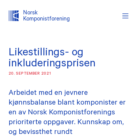
Norsk
Komponistforening
Søk
Logg inn
Lystema
Likestillings- og
OM NKF
inkluderingsprisen
20. SEPTEMBER 2021
AKTUELT
Arbeidet med en jevnere
INTERESSEPOLITISK ARBEID
kjønnsbalanse blant komponister er
TJENESTER
en av Norsk Komponistforenings
prioriterte oppgaver. Kunnskap om,
PROSJEKTER
og bevissthet rundt