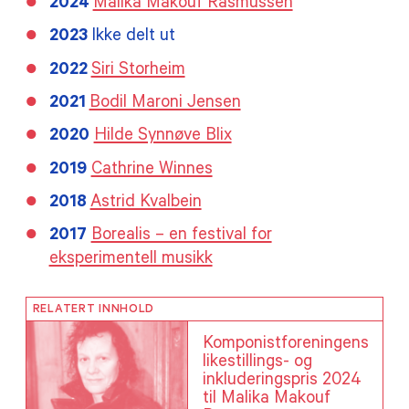
2024
Malika Makouf Rasmussen
2023
Ikke delt ut
2022
Siri Storheim
2021
Bodil Maroni Jensen
2020
Hilde Synnøve Blix
2019
Cathrine Winnes
2018
Astrid Kvalbein
2017
Borealis – en festival for
eksperimentell musikk
RELATERT INNHOLD
Komponistforeningens
likestillings- og
inkluderingspris 2024
til Malika Makouf