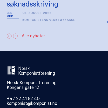
søknadsskriving
LES
06. AUGUST 2026
MER
KOMPONISTENS VERKTØYKASSE
Alle nyheter
Norsk
Komponistforening
Norsk Komponistforening
Kongens gate 12
+47 22 41 82 40
komponist@komponist.no