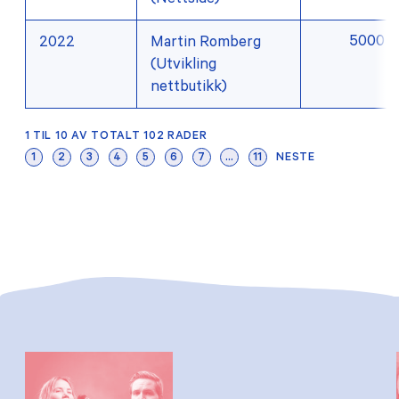
(Nettside)
5000
2022
Martin Romberg
(Utvikling
nettbutikk)
1 TIL 10 AV TOTALT 102 RADER
1
2
3
4
5
6
7
…
11
NESTE