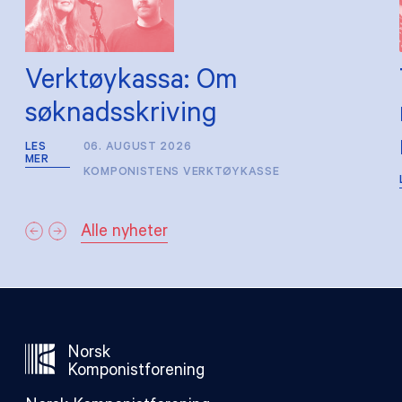
Verktøykassa: Om
søknadsskriving
LES
06. AUGUST 2026
MER
KOMPONISTENS VERKTØYKASSE
Alle nyheter
Norsk
Komponistforening