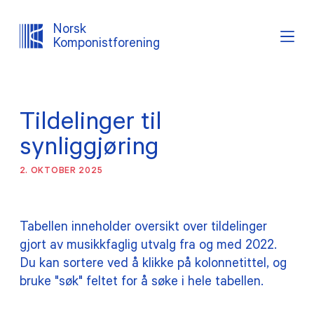
Norsk
Komponistforening
Søk
Logg inn
Lystema
Tildelinger til
OM NKF
synliggjøring
AKTUELT
2. OKTOBER 2025
INTERESSEPOLITISK ARBEID
Tabellen inneholder oversikt over tildelinger
gjort av musikkfaglig utvalg fra og med 2022.
TJENESTER
Du kan sortere ved å klikke på kolonnetittel, og
bruke "søk" feltet for å søke i hele tabellen.
PROSJEKTER