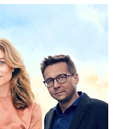
vik
l
phold
Tilgjengeliggjøring
Synliggjøring
Mentorordningen
Tildelinger