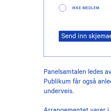
IKKE-MEDLEM
Send inn skjema
Panelsamtalen ledes av
Publikum får også anled
underveis.