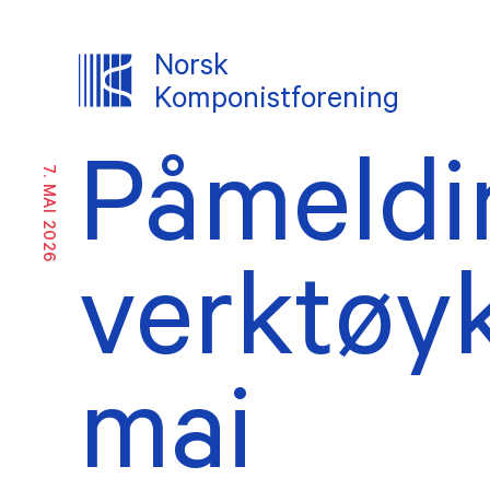
Norsk
Komponistforening
Påmeldin
7. MAI 2026
OM NKF
Om oss
Likes
inkl
Historikk
verktøyk
Ekste
Ansatte
Vedt
Tillitsvalgte
mai
Årsm
INTERESSEPOLITISK ARBEID
TJENES