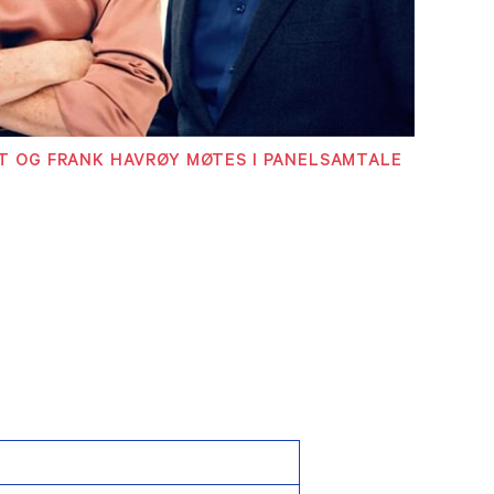
ET OG FRANK HAVRØY MØTES I PANELSAMTALE
ding
njer
PR)
r