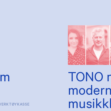
Om
TONO 
moderni
musikkl
VERKTØYKASSE