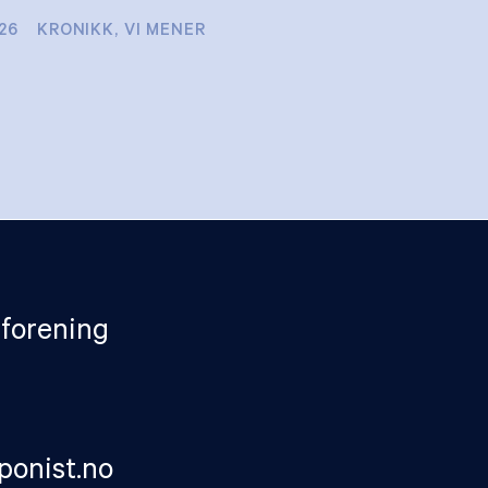
026
KRONIKK
,
VI MENER
forening
onist.no