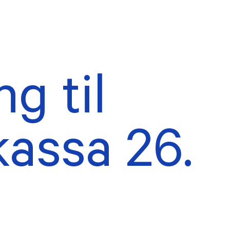
g til
AKTUELT
tillings- og
Forsidesaker
uderingsombud
Nyhetsarkiv
assa 26.
rne verv
ekter
eldinger
TER