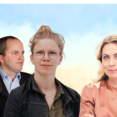
tøykassa
Om opphavsrett
raktsmaler
Bibalohuset i Lar
ermusikk
Leilighet i Brusse
rarsatser
Andre arbeidsop
TILSKUDD
Innspilling
 utøver
Bearbeiding
ra Records
Konsertstøtte
P
Såkornmidler