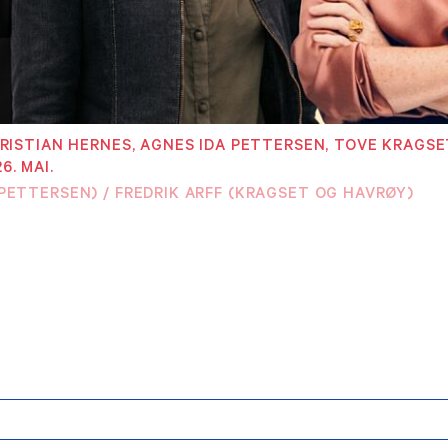
PRAKTISK INFORMASJON
Kontakt oss
 medlemmer
KRISTIAN HERNES, AGNES IDA PETTERSEN, TOVE KRAGS
Vilkår for påmel
medlemmer
. MAI.
PETTERSEN) / FREDRIK ARFF (KRAGSET OG HAVRØY)
Etiske retningsli
risk oversikt
Personvern (GD
Kommentarregle
Logo NKF