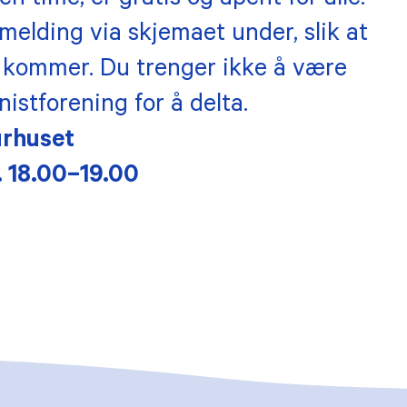
n time, er gratis og åpent for alle.
melding via skjemaet under, slik at
 kommer. Du trenger ikke å være
stforening for å delta.
urhuset
. 18.00–19.00