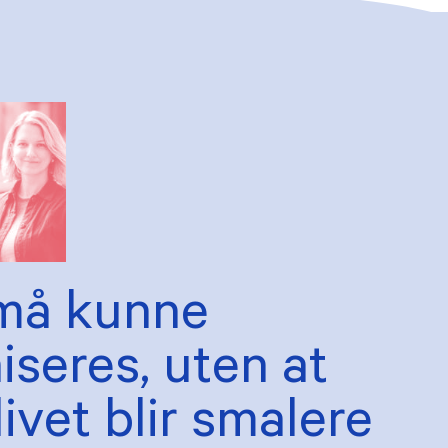
må kunne
seres, uten at
ivet blir smalere