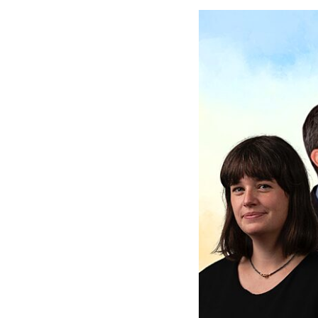
Prioriteringer
Verk
Høringer og innspill
Kont
Allianser og nettverk
Teat
Partnerskap
Hono
PROSJEKTER
Faglige
Årets
arrangementer
Auro
Maj Sønstevold-prisen
KUP
Årets verk