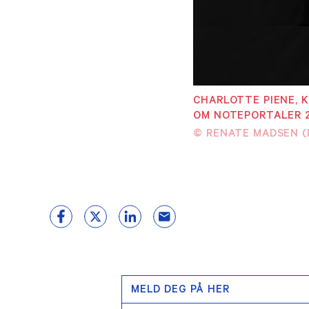
MEDLEMSKAP
Tilknyttet
Våre
medlemskap
CHARLOTTE PIENE, 
Æres
OM NOTEPORTALER 26
Bli medlem
© RENATE MADSEN (
Histo
Medlemsfordeler
MELD DEG PÅ HER