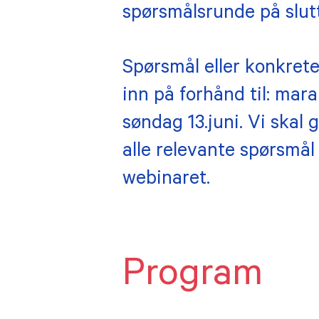
spørsmålsrunde på slut
MEDLEMSKAP
Spørsmål eller konkrete
Tilknyttet
Våre
inn på forhånd til: mar
medlemskap
Æres
søndag 13.juni. Vi skal 
Bli medlem
alle relevante spørsmål 
Histo
Medlemsfordeler
webinaret.
Program