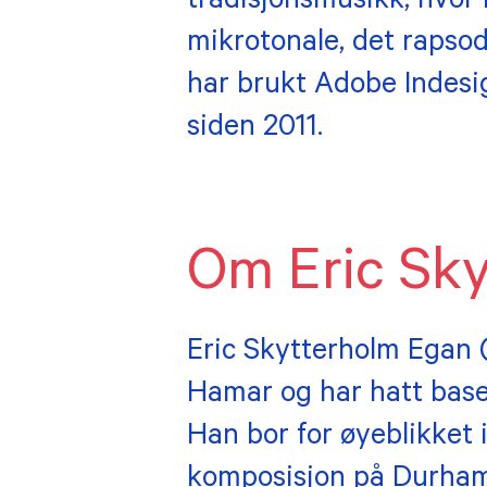
tradisjonsmusikk, hvor
mikrotonale, det rapso
har brukt Adobe Indesig
siden 2011.
Om Eric Sk
Eric Skytterholm Egan 
Hamar og har hatt base 
Han bor for øyeblikket
komposisjon på Durham 