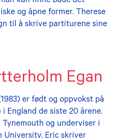
 man kan finne både det
diske og åpne former. Therese
n til å skrive partiturene sine
ytterholm Egan
(1983) er født og oppvokst på
i England de siste 20 årene.
 i Tynemouth og underviser i
University. Eric skriver