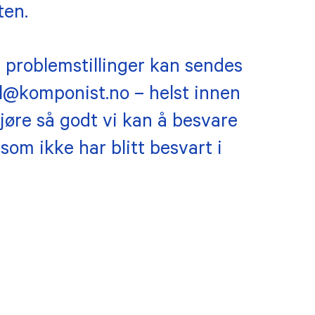
ten.
PRAKTISK INFORMASJON
 problemstillinger kan sendes
Kontakt oss
 medlemmer
al@komponist.no – helst innen
Vilkår for påmel
medlemmer
gjøre så godt vi kan å besvare
Etiske retningsli
som ikke har blitt besvart i
risk oversikt
Personvern (GD
Kommentarregle
Logo NKF