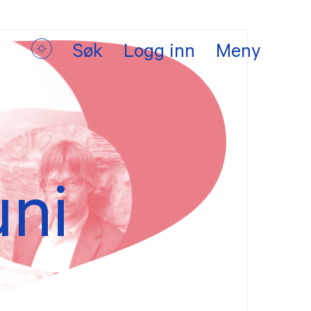
Søk
Logg inn
Meny
uni