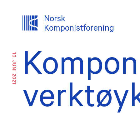
Norsk
Komponistforening
OM NKF
Komponi
10. JUNI 2021
Om oss
Likes
inkl
Historikk
verktøy
Ekste
Ansatte
Vedt
Tillitsvalgte
Årsm
INTERESSEPOLITISK ARBEID
TJENES