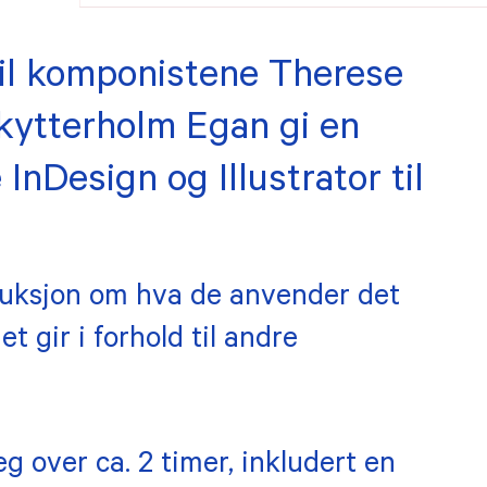
tøykassa
Om opphavsrett
vil komponistene Therese
raktsmaler
Bibalohuset i Lar
Skytterholm Egan gi en
ermusikk
Leilighet i Brusse
nDesign og Illustrator til
rarsatser
Andre arbeidsop
TILSKUDD
roduksjon om hva de anvender det
Innspilling
et gir i forhold til andre
 utøver
Bearbeiding
ra Records
Konsertstøtte
P
g over ca. 2 timer, inkludert en
Såkornmidler