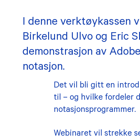
Prioriteringer
Verk
I denne
verktøykasse
n 
Høringer og innspill
Kont
Birkelund Ulvo og Eric 
Allianser og nettverk
Teat
demonstrasjon av Adobe I
Partnerskap
Hono
notasjon.
PROSJEKTER
Det vil bli gitt en int
Faglige
til – og hvilke fordeler d
Årets
arrangementer
notasjonsprogrammer.
Auro
Maj Sønstevold-prisen
KUP
Årets verk
Webinaret vil strekke se