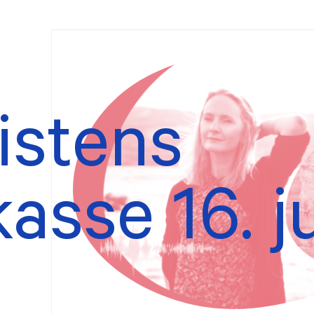
AKTUELT
stens
tillings- og
Forsidesaker
uderingsombud
Nyhetsarkiv
kasse
16. j
rne verv
ekter
eldinger
TER